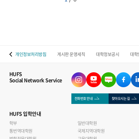
 맵
개인정보처리방침
게시판 운영세칙
대학정보공시
대학
HUFS
Social Network Service
전화번호 안내
찾아오시는 길
HUFS
입학안내
학부
일반대학원
통번역대학원
국제지역대학원
법학전문대학원
교육대학원