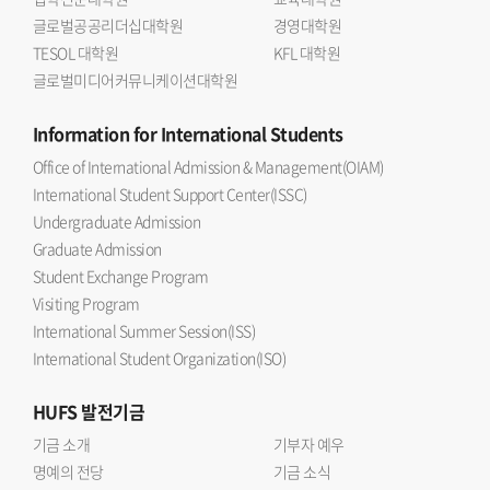
글로벌공공리더십대학원
경영대학원
TESOL 대학원
KFL 대학원
글로벌미디어커뮤니케이션대학원
Information
for International Students
Office of International Admission & Management(OIAM)
International Student Support Center(ISSC)
Undergraduate Admission
Graduate Admission
Student Exchange Program
Visiting Program
International Summer Session(ISS)
International Student Organization(ISO)
HUFS
발전기금
기금 소개
기부자 예우
명예의 전당
기금 소식