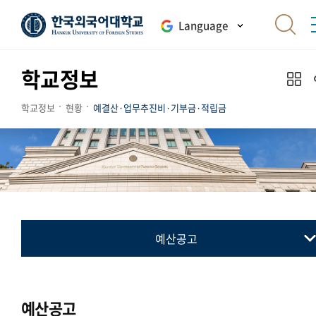
Language
학교정보
학교정보
현황
예결산·업무추진비·기부금·적립금
예산공고
예산공고
결산공고
예산공고
업무추진비 내역