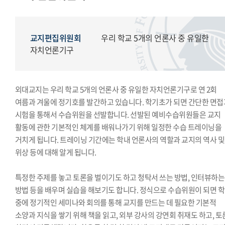
모의국제연합
국제학생회
생활도서관
교지편집위원회
우리 학교 5개의 언론사 중 유일한
학생복지위원회
자치언론기구
영상사업단
한국외대풍물패연합회
외대교지는 우리 학교 5개의 언론사 중 유일한 자치언론기구로 연 2회
한국외대통역협회
여름과 겨울에 정기호를 발간하고 있습니다. 학기초가 되면 간단한 면접
한국외대119학군단
시험을 통해서 수습위원을 선발합니다. 선발된 예비수습위원들은 교지
활동에 관한 기본적인 체계를 배워나가기 위해 일정한 수습 트레이닝을
거치게 됩니다. 트레이닝 기간에는 학내 언론사의 역할과 교지의 역사 및
위상 등에 대해 알게 됩니다.
특정한 주제를 놓고 토론을 벌이기도 하고 청탁서 쓰는 방법, 인터뷰하는
방법 등을 배우며 실습을 해보기도 합니다. 정식으로 수습위원이 되면 
중에 정기적인 세미나와 회의를 통해 교지를 만드는 데 필요한 기본적
소양과 지식을 쌓기 위해 책을 읽고, 외부 강사의 강연회 취재도 하고, 