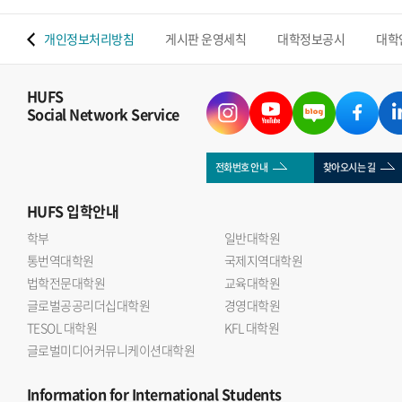
 맵
개인정보처리방침
게시판 운영세칙
대학정보공시
대학
HUFS
Social Network Service
전화번호 안내
찾아오시는 길
HUFS
입학안내
학부
일반대학원
통번역대학원
국제지역대학원
법학전문대학원
교육대학원
글로벌공공리더십대학원
경영대학원
TESOL 대학원
KFL 대학원
글로벌미디어커뮤니케이션대학원
Information
for International Students