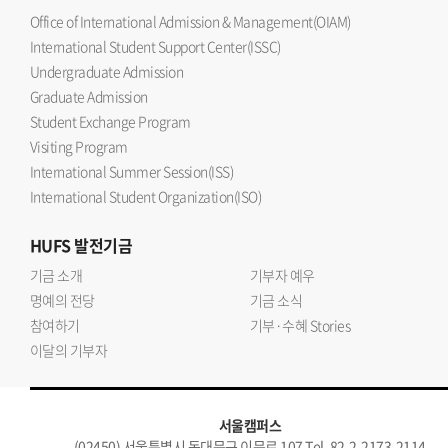
Office of International Admission & Management(OIAM)
International Student Support Center(ISSC)
Undergraduate Admission
Graduate Admission
Student Exchange Program
Visiting Program
International Summer Session(ISS)
International Student Organization(ISO)
HUFS
발전기금
기금 소개
기부자 예우
명예의 전당
기금 소식
참여하기
기부·수혜 Stories
이달의 기부자
서울캠퍼스
(02450) 서울특별시 동대문구 이문로 107 Tel. 82-2-2173-2114