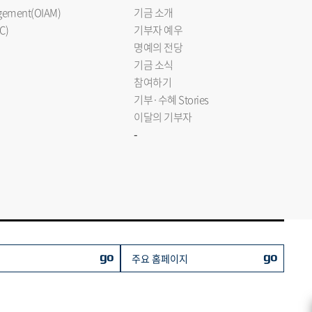
nagement(OIAM)
기금 소개
C)
기부자 예우
명예의 전당
기금 소식
참여하기
기부·수혜 Stories
이달의 기부자
-
go
go
주요 홈페이지