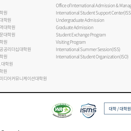
Office of International Admission & Ma
학원
International Student Support Center(ISS
대학원
Undergraduate Admission
역대학원
Graduate Admission
문대학원
Student Exchange Program
학원
Visiting Program
공공리더십대학원
International Summer Session(ISS)
학원
International Student Organization(ISO)
L 대학원
대학원
미디어커뮤니케이션대학원
대학 / 대학원