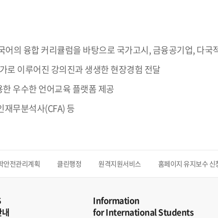
국어의 융합 커리큘럼을 바탕으로 국가고시, 금융공기업, 다국적
문가로 이루어진 강의진과 생생한 현장경험 전달
용한 우수한 언어교육 플랫폼 제공
인재무분석사(CFA) 등
학안전관리계획
클린행정
원격지원서비스
홈페이지 유지보수 신
S
Information
안내
for International Students