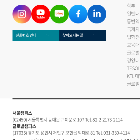
학부
일반대
통번역
국제지
전화번호 안내
찾아오시는 길
법학전
교육대
글로벌
경영대
TESO
KFL 
글로벌
서울캠퍼스
(02450) 서울특별시 동대문구 이문로 107 Tel. 82-2-2173-2114
글로벌캠퍼스
(17035) 경기도 용인시 처인구 모현읍 외대로 81 Tel. 031-330-4114