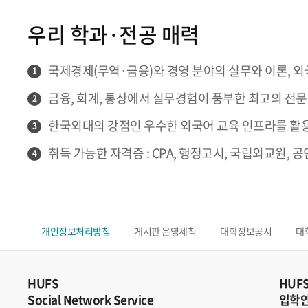
우리 학과·전공 매력
국제경제(무역·금융)와 경영 분야의 실무와 이론, 외
1
금융, 회계, 통상에서 실무경험이 풍부한 최고의 전
2
한국외대의 강점인 우수한 외국어 교육 인프라를 활
3
취득 가능한 자격증 : CPA, 행정고시, 국립외교원, 공
4
개인정보처리방침
게시판 운영세칙
대학정보공시
대
HUFS
HUF
Social Network Service
입학