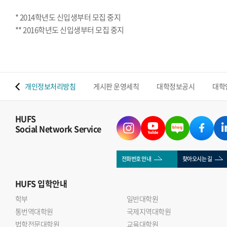
* 2014학년도 신입생부터 모집 중지
** 2016학년도 신입생부터 모집 중지
 맵
개인정보처리방침
게시판 운영세칙
대학정보공시
대학
HUFS
Social Network Service
전화번호 안내
찾아오시는 길
HUFS
입학안내
학부
일반대학원
통번역대학원
국제지역대학원
법학전문대학원
교육대학원