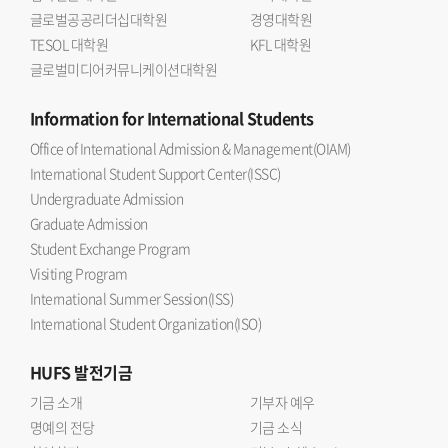
글로벌공공리더십대학원
경영대학원
TESOL 대학원
KFL 대학원
글로벌미디어커뮤니케이션대학원
Information
for International Students
Office of International Admission & Management(OIAM)
International Student Support Center(ISSC)
Undergraduate Admission
Graduate Admission
Student Exchange Program
Visiting Program
International Summer Session(ISS)
International Student Organization(ISO)
HUFS
발전기금
기금 소개
기부자 예우
명예의 전당
기금 소식