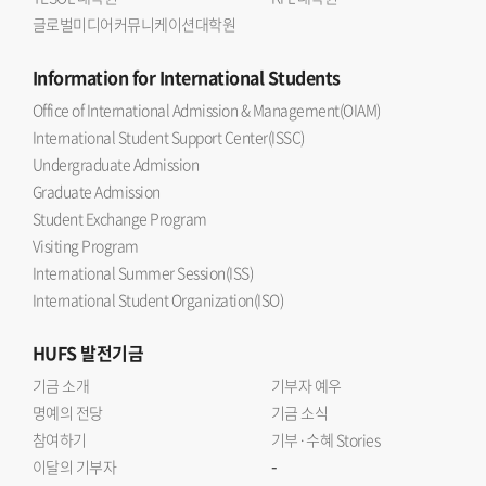
글로벌미디어커뮤니케이션대학원
Information
for International Students
Office of International Admission & Management(OIAM)
International Student Support Center(ISSC)
Undergraduate Admission
Graduate Admission
Student Exchange Program
Visiting Program
International Summer Session(ISS)
International Student Organization(ISO)
HUFS
발전기금
기금 소개
기부자 예우
명예의 전당
기금 소식
참여하기
기부·수혜 Stories
-
이달의 기부자