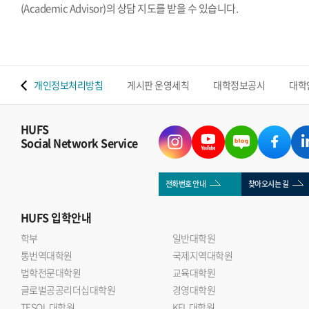
(Academic Advisor)의 상담 지도를 받을 수 있습니다.
 맵
개인정보처리방침
게시판 운영세칙
대학정보공시
대학
HUFS
Social Network Service
전화번호 안내
찾아오시는 길
HUFS
입학안내
학부
일반대학원
통번역대학원
국제지역대학원
법학전문대학원
교육대학원
글로벌공공리더십대학원
경영대학원
TESOL 대학원
KFL 대학원