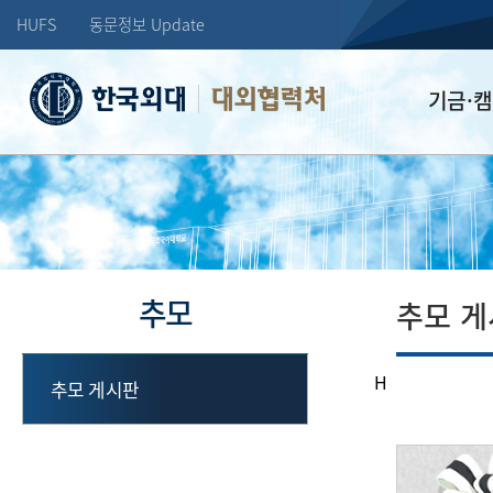
HUFS
동문정보 Update
대외협력처
기금·
학교발전기
장학기금
선배드림 장
추모
추모 
H
추모 게시판