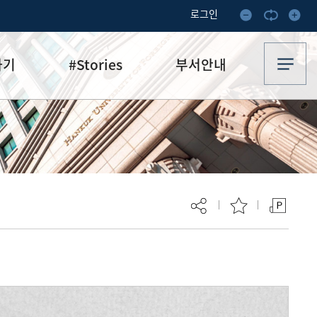
로그인
하기
#Stories
부서안내
기부·수혜스토리
업무안내
기금소식
오시는 길
추천
이달의 기부자
보
현재 페이지를 즐겨찾는 메뉴로
등록하시겠습니까?