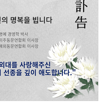
메뉴추가
인의 명복을 빕니다
명예 경영학 박사
미주동문연합회 이사장
해외동문연합회 이사장
 외대를 사랑해주신
 선종을 깊이 애도합니다."