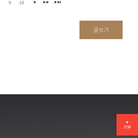
9
10
♥
기부