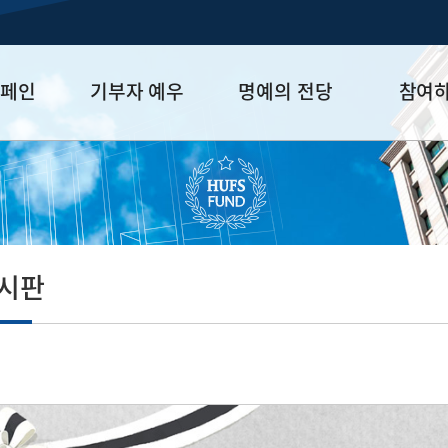
캠페인
기부자 예우
명예의 전당
참여
금
예우 프로그램
HUFS Honor
참여방법
세제 혜택
Diamond Club
기부하기
학금
Platinum Club
잠재기부자 
졸업동문 정
게시판
업데이트