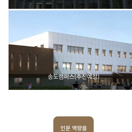
IT(Information & Technology) BT(BioTechnology) CT(Cul
Technology) 기반 실용학문 융합대학
송도캠퍼스(추진예정)
첨단과학 특화 대학
인문 역량을