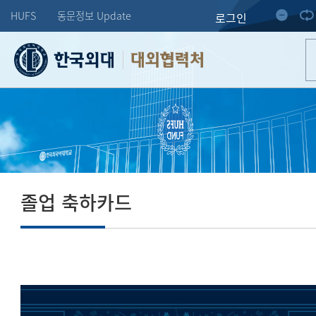
HUFS
동문정보 Update
로그인
대외협력처
졸업 축하카드