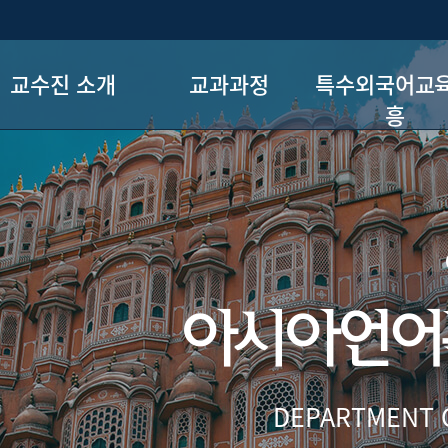
교수진 소개
교과과정
특수외국어교
흥
교수진
전공과목
프로그램
구성원 소개
전공세부영역
장학
졸업요건
장학제도
아시아언어
DEPARTMENT O