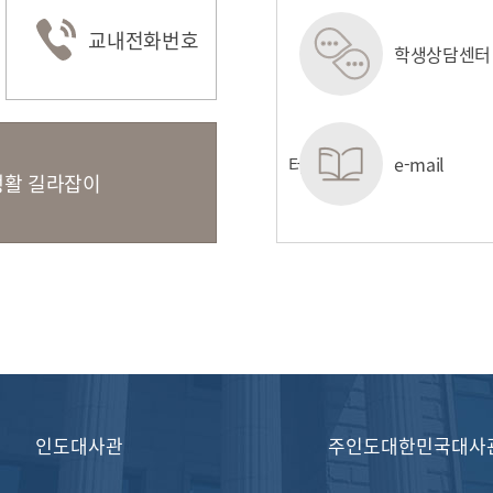
교내전화번호
정보시스템
e-class
학생상담센터
(LMS/TMS)
관
원스톱서비스센터
e-mail
활 길라잡이
인도대사관
주인도대한민국대사