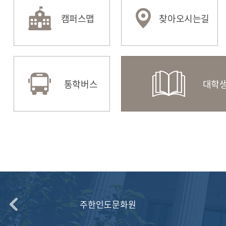
캠퍼스맵
찾아오시는길
HUFSability
수강편람
종합
교육혁신원
도서
통학버스
대학생
(전공설계지원센터)
주한인도문화원