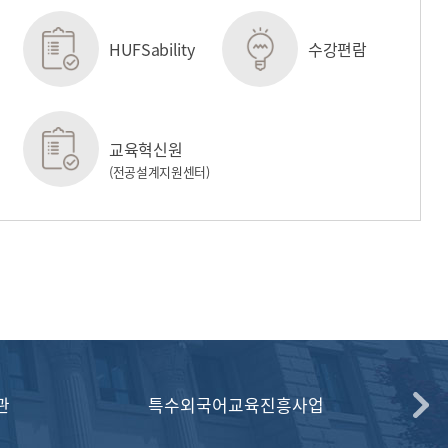
HUFSability
수강편람
교육혁신원
(전공설계지원센터)
관
특수외국어교육진흥사업