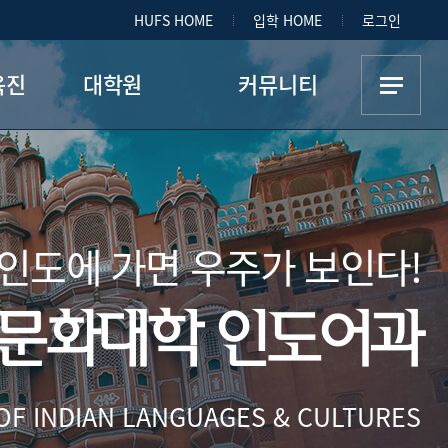
HUFS HOME
입학 HOME
로그인
육진
대학원
커뮤니티
학과소개
공지사항
교수진 소개
채용
인도에 가면 우주가 보인다!
전공별 교과과정
자료실
학석사연계과정
갤러리
문화대학 인도어과
동영상
Q&A
F INDIAN LANGUAGES & CULTURES