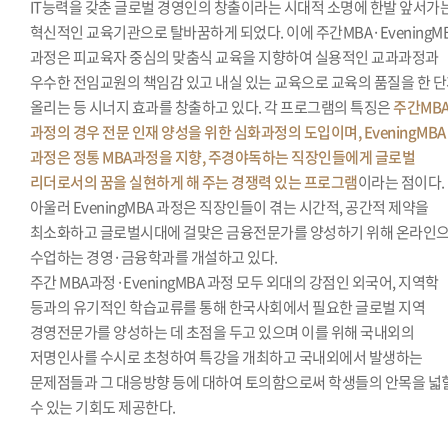
IT능력을 갖춘 글로벌 경영인의 창출이라는 시대적 소명에 한발 앞서가
혁신적인 교육기관으로 탈바꿈하게 되었다. 이에 주간MBA·EveningM
과정은 피교육자 중심의 맞춤식 교육을 지향하여 실용적인 교과과정과
우수한 전임교원의 책임감 있고 내실 있는 교육으로 교육의 품질을 한 
올리는 등 시너지 효과를 창출하고 있다. 각 프로그램의 특징은
주간MB
과정의 경우 전문 인재 양성을 위한 심화과정의 도입이며, EveningMBA
과정은 정통 MBA과정을 지향, 주경야독하는 직장인들에게 글로벌
리더로서의 꿈을 실현하게 해 주는 경쟁력 있는 프로그램
이라는 점이다.
아울러 EveningMBA 과정은 직장인들이 겪는 시간적, 공간적 제약을
최소화하고 글로벌시대에 걸맞은 금융전문가를 양성하기 위해 온라인
수업하는 경영·금융학과를 개설하고 있다.
주간 MBA과정·EveningMBA 과정 모두 외대의 강점인 외국어, 지역학
등과의 유기적인 학습교류를 통해 한국사회에서 필요한 글로벌 지역
경영전문가를 양성하는 데 초점을 두고 있으며 이를 위해 국내외의
저명인사를 수시로 초청하여 특강을 개최하고 국내외에서 발생하는
문제점들과 그 대응방향 등에 대하여 토의함으로써 학생들의 안목을 넓
수 있는 기회도 제공한다.