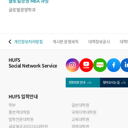
글로벌경영 MBA 과정
글로벌경영학과
 맵
개인정보처리방침
게시판 운영세칙
대학정보공시
대학
HUFS
Social Network Service
전화번호 안내
찾아오시는 길
HUFS
입학안내
학부
일반대학원
통번역대학원
국제지역대학원
법학전문대학원
교육대학원
글로벌공공리더십대학원
경영대학원