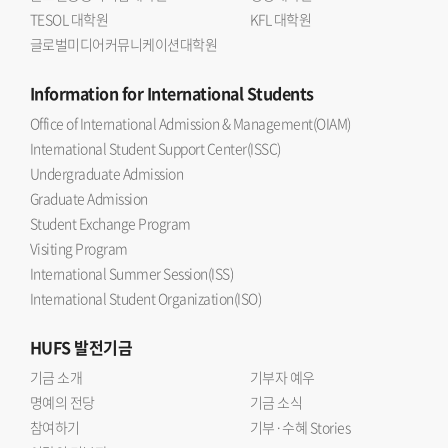
TESOL 대학원
KFL 대학원
글로벌미디어커뮤니케이션대학원
Information
for International Students
Office of International Admission & Management(OIAM)
International Student Support Center(ISSC)
Undergraduate Admission
Graduate Admission
Student Exchange Program
Visiting Program
International Summer Session(ISS)
International Student Organization(ISO)
HUFS
발전기금
기금 소개
기부자 예우
명예의 전당
기금 소식
참여하기
기부·수혜 Stories