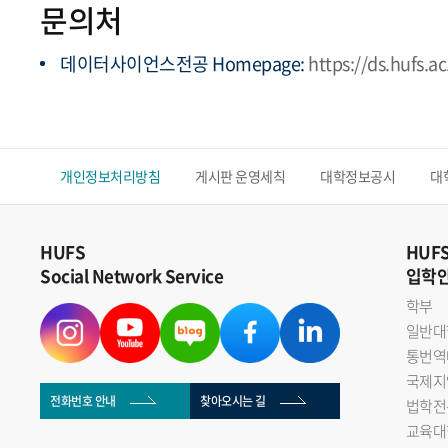
문의처
데이터사이언스전공 Homepage:
https://ds.hufs.ac
개인정보처리방침
게시판 운영세칙
대학정보공시
대
HUFS
HUF
Social Network Service
입학
학부
일반대
통번역
국제지
전화번호 안내
찾아오시는 길
법학전
교육대