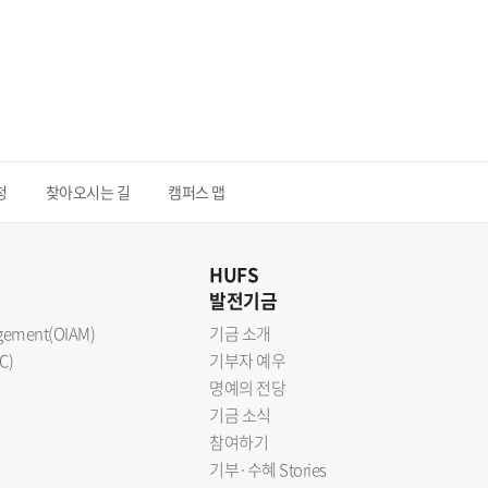
청
찾아오시는 길
캠퍼스 맵
HUFS
발전기금
nagement(OIAM)
기금 소개
C)
기부자 예우
명예의 전당
기금 소식
참여하기
기부·수혜 Stories