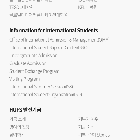
TESOL 대학원
KFL 대학원
글로벌미디어커뮤니케이션대학원
Information
for International Students
Office of International Admission & Management(OIAM)
International Student Support Center(ISSC)
Undergraduate Admission
Graduate Admission
Student Exchange Program
Visiting Program
International Summer Session(ISS)
International Student Organization(ISO)
HUFS
발전기금
기금 소개
기부자 예우
명예의 전당
기금 소식
참여하기
기부·수혜 Stories