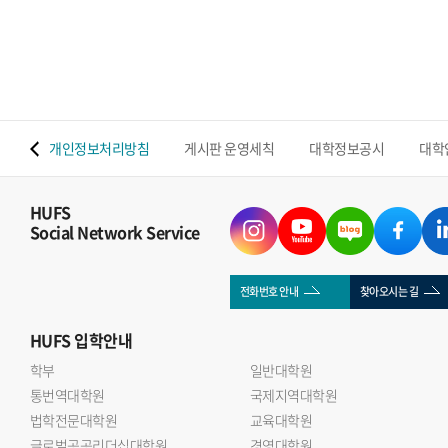
 맵
개인정보처리방침
게시판 운영세칙
대학정보공시
대학
HUFS
Social Network Service
전화번호 안내
찾아오시는 길
HUFS
입학안내
학부
일반대학원
통번역대학원
국제지역대학원
법학전문대학원
교육대학원
글로벌공공리더십대학원
경영대학원