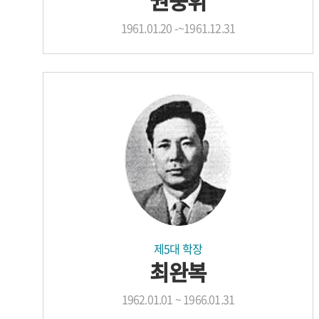
권중휘
1961.01.20 -~1961.12.31
제5대 학장
최완복
1962.01.01 ~ 1966.01.31