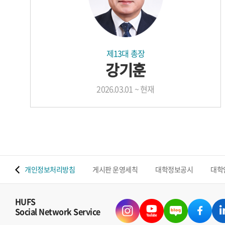
제13대 총장
강기훈
2026.03.01 ~ 현재
 맵
개인정보처리방침
게시판 운영세칙
대학정보공시
대학
HUFS
Social Network Service