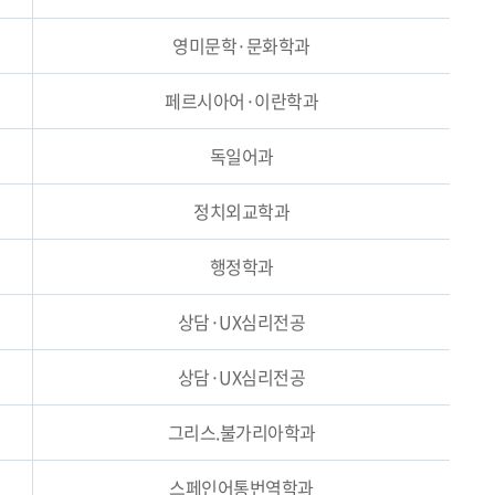
영미문학·문화학과
페르시아어·이란학과
독일어과
정치외교학과
행정학과
상담·UX심리전공
상담·UX심리전공
그리스.불가리아학과
스페인어통번역학과