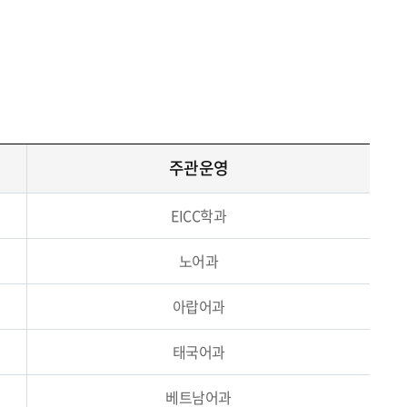
주관운영
EICC학과
노어과
아랍어과
태국어과
베트남어과