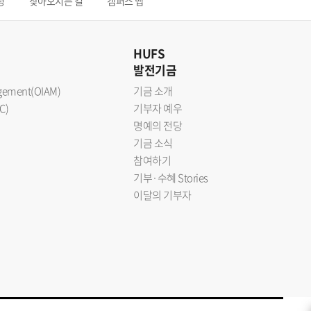
청
찾아오시는 길
캠퍼스 맵
HUFS
발전기금
nagement(OIAM)
기금 소개
C)
기부자 예우
명예의 전당
기금 소식
참여하기
기부·수혜 Stories
이달의 기부자