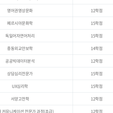
영어권영상문화
12학점
페르시아문화학
15학점
독일어자연어처리
15학점
중동외교안보학
14학점
공공빅데이터분석
12학점
상담심리전문가
15학점
UX심리학
15학점
서양고전학
12학점
 커뮤니케이션 전문가 과정(초급)
12학점