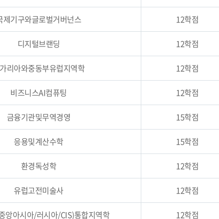
국제기구와글로벌거버넌스
12학점
디지털브랜딩
12학점
가리아와중동부유럽지역학
12학점
비즈니스AI컴퓨팅
12학점
금융기관및무역경영
15학점
응용및계산수학
15학점
환경독성학
12학점
유럽고전미술사
12학점
중앙아시아/러시아/CIS)통합지역학
12학점