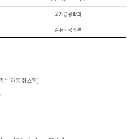
국제금융학과
컴퓨터공학부
리는 자동 취소됨)
함