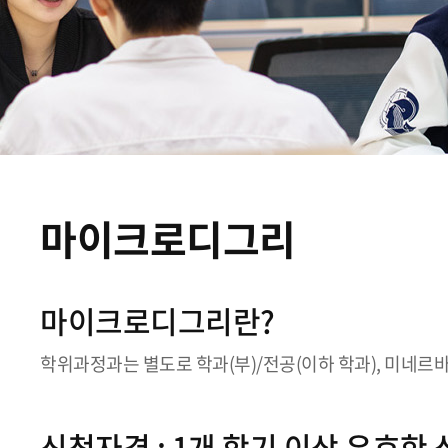
마이크로디그리
마이크로디그리란?
학위과정과는 별도로 학과(부)/전공(이하 학과), 미네르
신청자격 : 1개 학기 이상 유효한