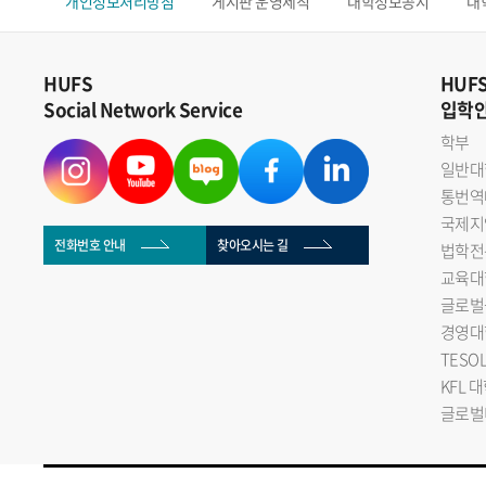
개인정보처리방침
게시판 운영세칙
대학정보공시
대
HUFS
HUF
Social Network Service
입학
학부
일반대
통번역
국제지
전화번호 안내
찾아오시는 길
법학전
교육대
글로벌
경영대
TESO
KFL 
글로벌