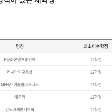
명칭
최소이수학점
K문화콘텐츠통번역
12학점
러시아외교통상
12학점
MENA·이슬람비즈니스
14학점
태국학
12학점
인도아세안지역학
12학점