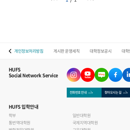
 맵
개인정보처리방침
게시판 운영세칙
대학정보공시
대학
HUFS
Social Network Service
전화번호 안내
찾아오시는 길
HUFS
입학안내
학부
일반대학원
통번역대학원
국제지역대학원
법학전문대학원
교육대학원