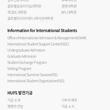
글로벌공공리더십대학원
경영대학원
TESOL 대학원
KFL 대학원
글로벌미디어커뮤니케이션대학원
Information
for International Students
Office of International Admission & Management(OIAM)
International Student Support Center(ISSC)
Undergraduate Admission
Graduate Admission
Student Exchange Program
Visiting Program
International Summer Session(ISS)
International Student Organization(ISO)
HUFS
발전기금
기금 소개
기부자 예우
명예의 전당
기금 소식