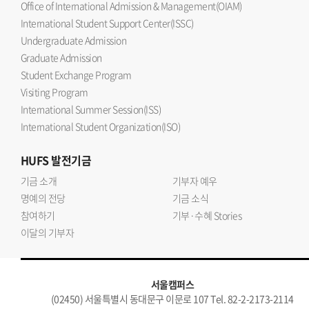
Office of International Admission & Management(OIAM)
International Student Support Center(ISSC)
Undergraduate Admission
Graduate Admission
Student Exchange Program
Visiting Program
International Summer Session(ISS)
International Student Organization(ISO)
HUFS
발전기금
기금 소개
기부자 예우
명예의 전당
기금 소식
참여하기
기부·수혜 Stories
이달의 기부자
서울캠퍼스
(02450) 서울특별시 동대문구 이문로 107 Tel. 82-2-2173-2114