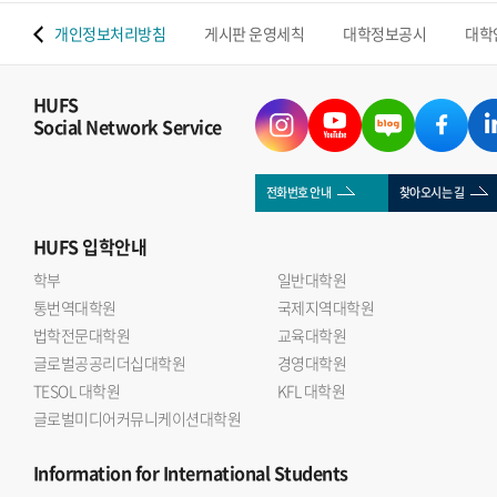
 맵
개인정보처리방침
게시판 운영세칙
대학정보공시
대학
HUFS
Social Network Service
전화번호 안내
찾아오시는 길
HUFS
입학안내
학부
일반대학원
통번역대학원
국제지역대학원
법학전문대학원
교육대학원
글로벌공공리더십대학원
경영대학원
TESOL 대학원
KFL 대학원
글로벌미디어커뮤니케이션대학원
Information
for International Students