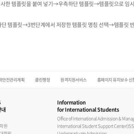
에서 복사한 템플릿을 붙여 넣기→우측하단 템플릿→템플릿으로 
측하단 템플릿→3번단계에서 저장한 템플릿 명칭 선택→템플릿 
학안전관리계획
클린행정
원격지원서비스
홈페이지 유지보수 신
S
Information
안내
for International Students
Office of International Admission & Ma
학원
International Student Support Center(ISS
대학원
Undergraduate Admission