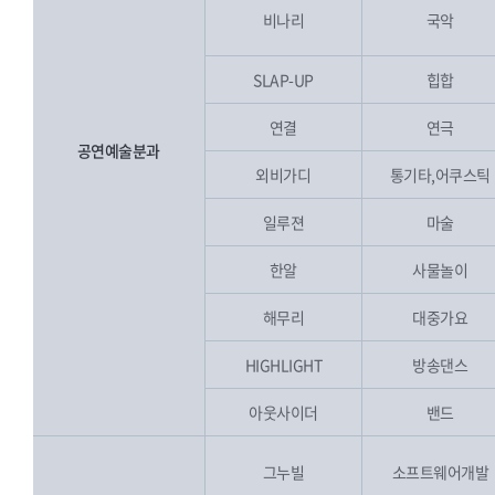
비나리
국악
SLAP-UP
힙합
연결
연극
공연예술분과
외비가디
통기타,어쿠스틱
일루젼
마술
한알
사물놀이
해무리
대중가요
HIGHLIGHT
방송댄스
아웃사이더
밴드
그누빌
소프트웨어개발