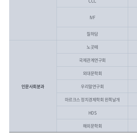
CCC
IVF
칠하담
노곳떼
국제관계연구회
외대문학회
인문사회분과
우리말연구회
마르크스 정치경제학회 왼쪽날개
HDS
해외문학회