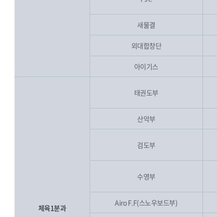
새물결
외대합창단
아이기스
태권도부
산악부
검도부
수영부
Airo F.F(스노우보드부)
체육1분과