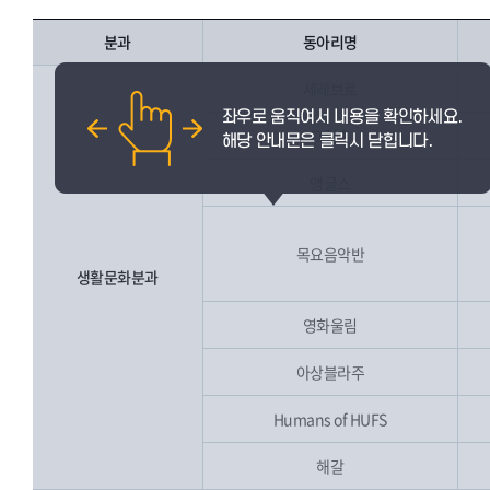
분과
동아리명
세레브로
그림촌
앵글스
목요음악반
생활문화분과
영화울림
아상블라주
Humans of HUFS
해갈