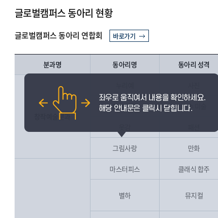
글로벌캠퍼스 동아리 현황
글로벌캠퍼스 동아리 연합회
바로가기
분과명
동아리명
동아리 성격
누리예
사진
하얀공간
순수 미술
창작예술분과
옷감
패션
그림사랑
만화
마스터피스
클래식 합주
별하
뮤지컬