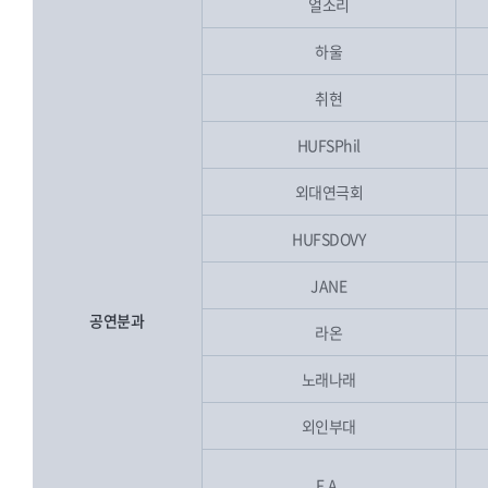
얼소리
하울
취현
HUFSPhil
외대연극회
HUFSDOVY
JANE
공연분과
라온
노래나래
외인부대
F.A.