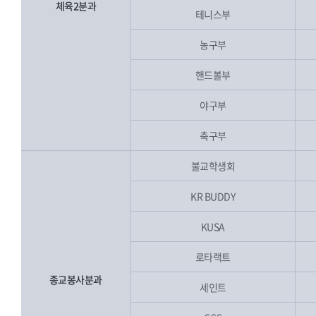
체육2분과
테니스부
농구부
핸드볼부
야구부
축구부
불교학생회
KR BUDDY
KUSA
로타랙트
종교봉사분과
세인트