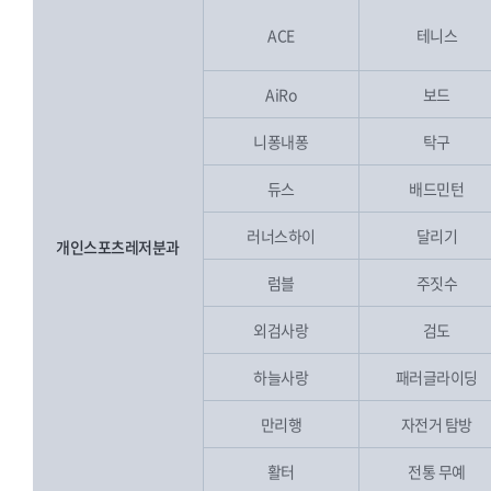
ACE
테니스
AiRo
보드
니퐁내퐁
탁구
듀스
배드민턴
러너스하이
달리기
개인스포츠레저분과
럼블
주짓수
외검사랑
검도
하늘사랑
패러글라이딩
만리행
자전거 탐방
활터
전통 무예