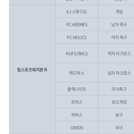
AJ 스튜디오
게임
FC HERMES
남자 축구
FC HOLICS
여자 축구
HUFS OWLS
여자 라크로스
팀스포츠레저분과
매드독스
남자 라크로스
블랙나이츠
미식축구
트릭스
보드게임
피버스
농구
UNION
야구