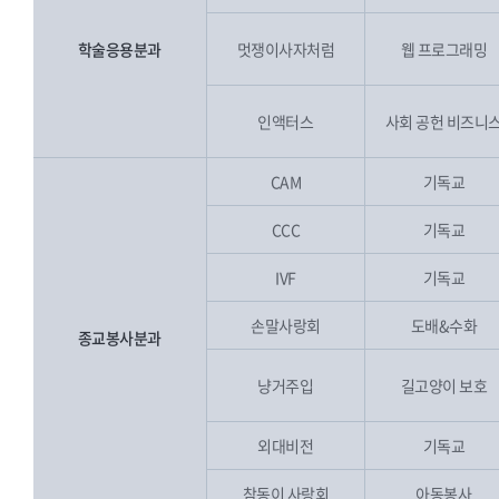
학술응용분과
멋쟁이사자처럼
웹 프로그래밍
인액터스
사회 공헌 비즈니
CAM
기독교
CCC
기독교
IVF
기독교
손말사랑회
도배&수화
종교봉사분과
냥거주입
길고양이 보호
외대비전
기독교
참동이 사랑회
아동봉사