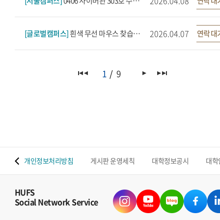
2026.04.08
[서울캠퍼스]
0406 사이버관 303호 수업 이후 회색 우산 찾습니다.
연락 대
2026.04.07
[글로벌캠퍼스]
흰색 무선 마우스 찾습니다
연락 대
1
9
 맵
개인정보처리방침
게시판 운영세칙
대학정보공시
대학
HUFS
Social Network Service