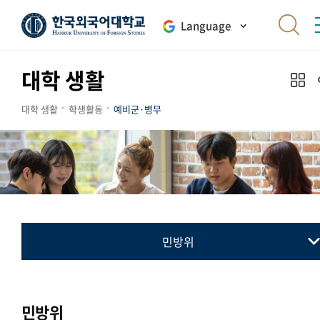
Language
대학 생활
대학 생활
학생활동
예비군·병무
민방위
예비군
병무
민방위
민방위