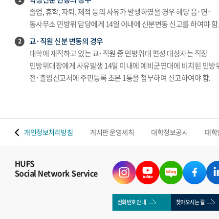
졸업, 휴학, 자퇴, 제적 등의 사유가 발생하였을 경우 해당 읍･면･
동사무소 민방위 담당에게 14일 이내에 신분변동 신고를 하여야 함
교·직원 신분 변동의 경우
2
대학에 재직하고 있는 교･직원 중 민방위대 편성 대상자는 직장
민방위대장에게 사유발생 14일 이내에 예비군연대에 비치된 민방
전･출입신고서에 주민등록 초본 1통을 첨부하여 신고하여야 함.
 맵
개인정보처리방침
게시판 운영세칙
대학정보공시
대학
HUFS
Social Network Service
전화번호 안내
찾아오시는 길